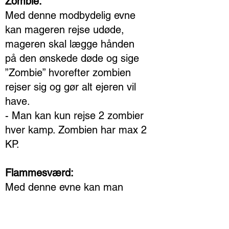
Zombie:
Med denne modbydelig evne
kan mageren rejse udøde,
mageren skal lægge hånden
på den ønskede døde og sige
”Zombie” hvorefter zombien
rejser sig og gør alt ejeren vil
have.
- Man kan kun rejse 2 zombier
hver kamp. Zombien har max 2
KP.
Flammesværd:
Med denne evne kan man
skade 3 KP med ét slag. Man
skal råbe ”Flammesværd”