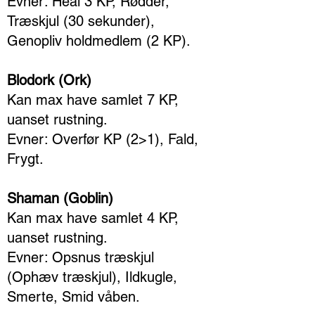
Evner: Heal 3 KP, Rødder,
Træskjul (30 sekunder),
Genopliv holdmedlem (2 KP).
Blodork (Ork)
Kan max have samlet 7 KP,
uanset rustning.
Evner: Overfør KP (2>1), Fald,
Frygt.
Shaman (Goblin)
Kan max have samlet 4 KP,
uanset rustning.
Evner: Opsnus træskjul
(Ophæv træskjul), Ildkugle,
Smerte, Smid våben.