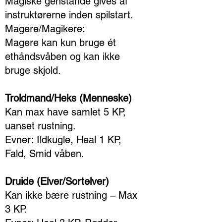
Magiske genstande gives af
instruktørerne inden spilstart.
Magere/Magikere:
Magere kan kun bruge ét
ethåndsvåben og kan ikke
bruge skjold.
Troldmand/Heks (Menneske)
Kan max have samlet 5 KP,
uanset rustning.
Evner: Ildkugle, Heal 1 KP,
Fald, Smid våben.
Druide (Elver/Sortelver)
Kan ikke bære rustning – Max
3 KP.